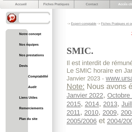
Accueil
Fiches Pratiques
Contact
Accés cl
->
Expert-comptable
->
Fiches Pratiques et ou
Notre concept
Nos équipes
SMIC.
Nos prestations
Il est interdit de rému
Devis
Le SMIC horaire en Ja
Comptabilité
www.ursaf
Janvier 2023 -
Note:
Nous avons ég
Audit
,
Janvier 2022
Octobre
Liens Utiles
,
,
,
2015
2014
2013
Jui
Remerciements
,
,
,
2011
2010
2009
200
et
Plan du site
2005/2006
2004/20