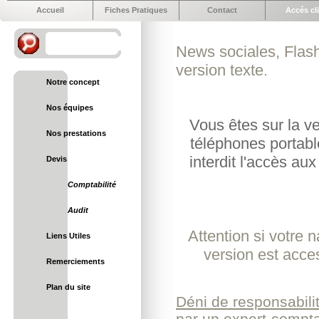
Accueil
Fiches Pratiques
Contact
Accés cl
News sociales, Flash
version texte.
Notre concept
Nos équipes
Vous êtes sur la v
Nos prestations
téléphones portabl
interdit l'accès aux
Devis
Comptabilité
Audit
Attention si votre 
Liens Utiles
version est acce
Remerciements
Plan du site
Déni de responsabilit
par un expert-comptabl