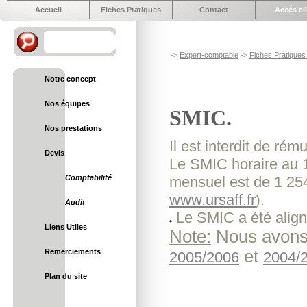
Accueil
Fiches Pratiques
Contact
Accés cl
->
Expert-comptable
->
Fiches Pratiques 
Notre concept
Nos équipes
SMIC.
Nos prestations
Il est interdit de r
Devis
Le SMIC horaire au 1e
Comptabilité
mensuel est de 1 25
www.ursaff.fr
.
)
Audit
Le SMIC a été align
Liens Utiles
Note:
Nous avons 
et
Remerciements
2005/2006
2004/
Plan du site