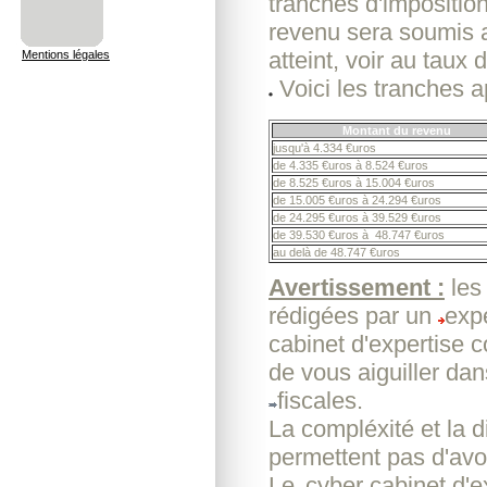
tranches d'impositio
revenu sera soumis a
atteint, voir au taux 
Mentions légales
Voici les tranches a
Montant du revenu
jusqu'à 4.334 €uros
de 4.335 €uros à 8.524 €uros
de 8.525 €uros à 15.004 €uros
de 15.005 €uros à 24.294 €uros
de 24.295 €uros à 39.529 €uros
de 39.530 €uros à 48.747 €uros
au delà de 48.747 €uros
Avertissement :
les
rédigées par un
exp
cabinet d'expertise 
de vous aiguiller da
fiscales.
La compléxité et la d
permettent pas d'avoi
Le
cyber cabinet d'