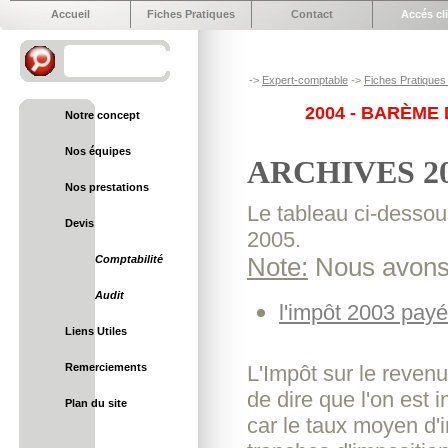
Accueil
Fiches Pratiques
Contact
Accés cl
->
Expert-comptable
->
Fiches Pratiques 
2004 - BARÈME 
Notre concept
Nos équipes
ARCHIVES 200
Nos prestations
Le tableau ci-dessou
Devis
2005.
Comptabilité
Note:
Nous avons 
Audit
l'impôt 2003 pay
Liens Utiles
Remerciements
L'Impôt sur le revenu
de dire que l'on est 
Plan du site
car le taux moyen d