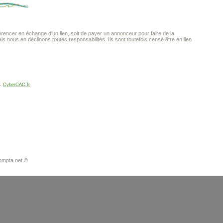
encer en échange d'un lien, soit de payer un annonceur pour faire de la
ais nous en déclinons toutes responsabilités. Ils sont toutefois censé être en lien
.
CyberCAC.fr
ompta.net ©