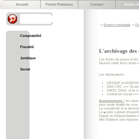
Accueil
Fiches Pratiques
Contact
Accés cl
->
Expert-comptable
->
Fi
Comptabilité
Fiscalité
L'archivage des
Juridique
Les fiches de payes et les 
fassent valoir leurs droits à
Social
Les déclarations :
URSSAF et ASSEDIC 
DAS-CRC ==> 30 an
DADS, DAS2, et la cop
contrat de travail ==>
Avertissement :
les infor
pour seule finalité de vous
La compléxité et la diversi
Le
cyber cabinet d'exper
frappe ou d'interprétation 
Afin d'obtenir une réponse