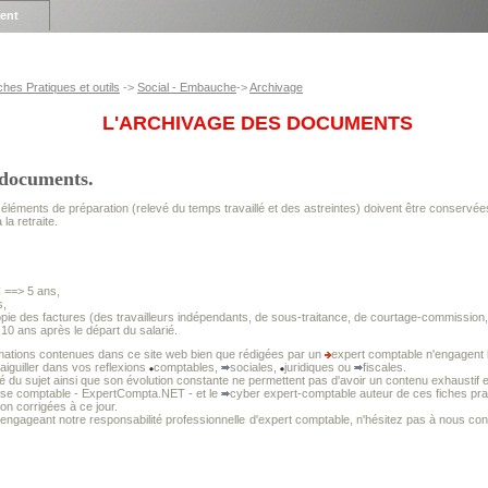
ient
ches Pratiques et outils
->
Social - Embauche
->
Archivage
L'ARCHIVAGE DES DOCUMENTS
 documents.
éléments de préparation (relevé du temps travaillé et des astreintes) doivent être conservées
 la retraite.
==> 5 ans,
s,
ie des factures (des travailleurs indépendants, de sous-traitance, de courtage-commission, 
 10 ans après le départ du salarié.
mations contenues dans ce site web bien que rédigées par un
expert comptable n'engagent l
 aiguiller dans vos reflexions
comptables,
sociales,
juridiques ou
fiscales.
té du sujet ainsi que son évolution constante ne permettent pas d'avoir un contenu exhaustif e
tise comptable - ExpertCompta.NET - et le
cyber expert-comptable auteur de ces fiches prat
non corrigées à ce jour.
 engageant notre responsabilité professionnelle
d'expert comptable, n'hésitez pas à nous cons