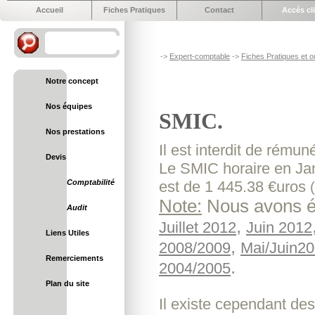
Accueil
Fiches Pratiques
Contact
Accés cl
->
Expert-comptable
->
Fiches Pratiques et ou
Notre concept
Nos équipes
SMIC.
Nos prestations
Il est interdit de rému
Devis
Le SMIC horaire en Jan
Comptabilité
est de 1 445.38 €uros
Note:
Nous avons ég
Audit
,
Juillet 2012
Juin 2012
Liens Utiles
,
2008/2009
Mai/Juin2
Remerciements
.
2004/2005
Plan du site
Il existe cependant des