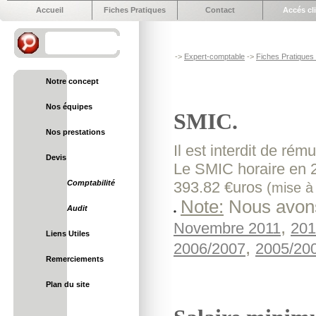
Accueil
Fiches Pratiques
Contact
Accés cl
->
Expert-comptable
->
Fiches Pratiques e
Notre concept
Nos équipes
SMIC.
Nos prestations
Il est interdit de ré
Devis
Le SMIC horaire en 2
Comptabilité
393.82 €uros
(mise à
Note:
Nous avons 
Audit
,
Novembre 2011
201
Liens Utiles
,
2006/2007
2005/20
Remerciements
Plan du site