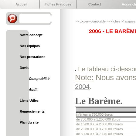
Accueil
Fiches Pratiques
Contact
Accés cl
->
Expert-comptable
->
Fiches Pratiques 
2006 - LE BARÈM
Notre concept
Nos équipes
Nos prestations
Le tableau ci-desso
Devis
Note:
Nous avons 
Comptabilité
.
2004
Audit
Le Barème.
Liens Utiles
Remerciements
inférieur à 750.000 €uros
de 750.000 à 1.200.000 €uros
Plan du site
de 1.200.000 à 2.380.000 €uros
de 2.380.000 à 3.730.000 €uros
de 3.730.000 à 7.140.000 €uros