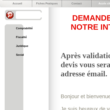
Accueil
Fiches Pratiques
Contact
Accés cl
DEMANDE 
NOTRE I
Comptabilité
Fiscalité
Juridique
Après validati
Social
devis vous ser
adresse émail.
Bonjour et bienvenu
Je suis heureux de v