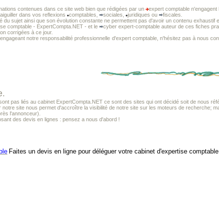
mations contenues dans ce site web bien que rédigées par un
expert comptable n'engagent l
 aiguiller dans vos reflexions
comptables,
sociales,
juridiques ou
fiscales.
té du sujet ainsi que son évolution constante ne permettent pas d'avoir un contenu exhaustif e
tise comptable - ExpertCompta.NET - et le
cyber expert-comptable auteur de ces fiches prat
non corrigées à ce jour.
 engageant notre responsabilité professionnelle
d'expert comptable, n'hésitez pas à nous cons
e.
t pas liés au cabinet ExpertCompta.NET ce sont des sites qui ont décidé soit de nous référ
r notre site nous permet d'accroître la visibilité de notre site sur les moteurs de recherche; m
près l'annonceur).
sant des devis en lignes : pensez a nous d'abord !
ble
Faites un devis en ligne pour déléguer votre cabinet d'expertise comptable