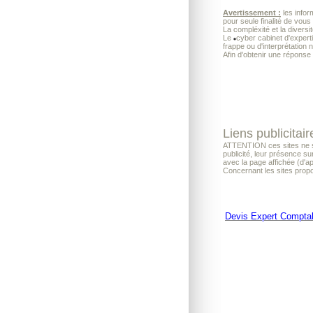
Avertissement :
les infor
pour seule finalité de vous
La compléxité et la diversi
Le
cyber cabinet d'exper
frappe ou d'interprétation 
Afin d'obtenir une réponse
Liens publicitair
ATTENTION ces sites ne son
publicité, leur présence su
avec la page affichée (d'a
Concernant les sites propo
Devis Expert Compta