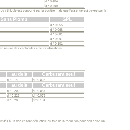
d * 0.484
d * 0.499
t du véhicule est supporté par la société mais que l'essence est payée par la
Sans Plomb
GPL
d * 0.055
d * 0.068
d * 0.081
d * 0.091
d * 0.101
 nature des véchicules et leurs utilisations.
au delà
Carburant seul
d * 0.14
d * 0.028
au delà
Carburant seul
d * 0.202
d * 0.057
d * 0.225
d * 0.073
d * 0.28
d * 0.101
milés à un don et sont déductible au titre de la réduction pour don selon un