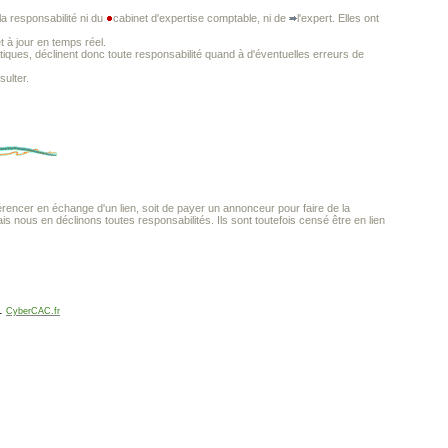
a responsabilité ni du
cabinet d'expertise comptable, ni de
l'expert. Elles ont
t à jour en temps réel.
iques, déclinent donc toute responsabilité quand à d'éventuelles erreurs de
ulter.
encer en échange d'un lien, soit de payer un annonceur pour faire de la
ais nous en déclinons toutes responsabilités. Ils sont toutefois censé être en lien
.
CyberCAC.fr