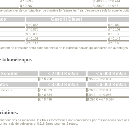
d * 0.695
1.403 € + d * 0.414
d * 0.707
1.383 € + d * 0.43
e qui permet de comptabiliser de manière forfaitaire les frais d'essence seuls lorsque le coû
nce
Gasoil / Diesel
d * 0.063
d * 0.089
d * 0.078
d * 0.109
d * 0.093
d * 0.130
d * 0.105
d * 0.147
d * 0.117
d * 0.163
ement de consulter notre fiche technique de la rubrique sociale qui concerne les avantages en
 kilométrique.
/ Scooter
< 2.000 Km/an
< 5.000 Km/an
d * 0.258
395 € + d * 0.061
tos
< 3.000 Km/an
< 6.000 Km/an
s de 2 Cv
d * 0.323
726 € + d * 0.081
d * 0.384
954 € + d * 0.066
d * 0.496
1.296 € + d * 0.064
ciations.
ant pour des associations, les frais kilométriques non remboursés par l'associations sont assi
 les frais de véhicules et 0.116 €uros pour les 2 roues.