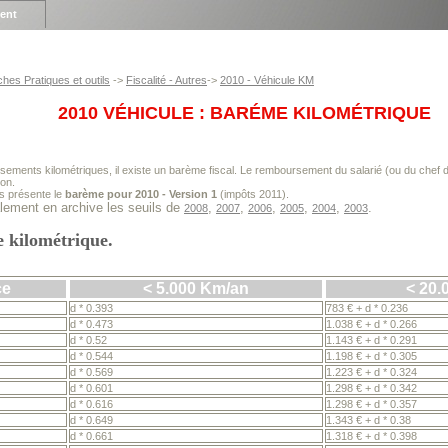
ient
ches Pratiques et outils
->
Fiscalité - Autres
->
2010 - Véhicule KM
2010 VÉHICULE : BARÉME KILOMÉTRIQUE
ments kilométriques, il existe un barème fiscal. Le remboursement du salarié (ou du chef d'
ion.
s présente le
barème pour 2010 - Version 1
(impôts 2011).
ement en archive les seuils de
,
,
,
,
,
.
2008
2007
2006
2005
2004
2003
e kilométrique.
ce
< 5.000 Km/an
< 20.
d * 0.393
783 € + d * 0.236
d * 0.473
1.038 € + d * 0.266
d * 0.52
1.143 € + d * 0.291
d * 0.544
1.198 € + d * 0.305
d * 0.569
1.223 € + d * 0.324
d * 0.601
1.298 € + d * 0.342
d * 0.616
1.298 € + d * 0.357
d * 0.649
1.343 € + d * 0.38
d * 0.661
1.318 € + d * 0.398