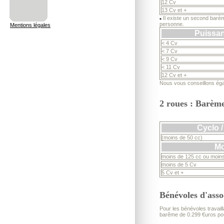
12 Cv
13 Cv et +
Il existe un second barèm
personne.
Mentions légales
Puissa
< 4 Cv
< 7 Cv
< 9 Cv
< 11 Cv
12 Cv et +
Nous vous conseillons égal
2 roues : Barème
Cyclo 
(moins de 50 cc)
Mo
moins de 125 cc ou moin
moins de 5 Cv
5 Cv et +
Bénévoles d'asso
Pour les bénévoles travaill
barême de 0.299 €uros pour