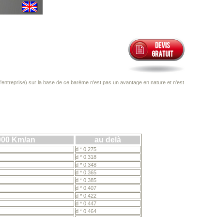
entreprise) sur la base de ce barème n'est pas un avantage en nature et n'est
000 Km/an
au delà
d * 0.275
d * 0.318
d * 0.348
d * 0.365
d * 0.385
d * 0.407
d * 0.422
d * 0.447
d * 0.464