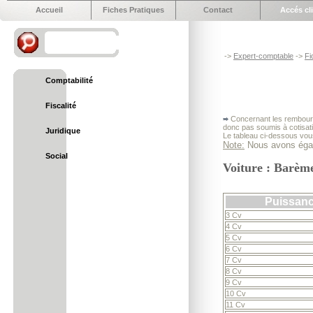
Accueil
Fiches Pratiques
Contact
Accés cl
->
Expert-comptable
->
Fi
Comptabilité
Fiscalité
Concernant les rembourse
donc pas soumis à cotisat
Juridique
Le tableau ci-dessous vou
Note:
Nous avons égal
Social
Voiture : Barèm
Puissan
3 Cv
4 Cv
5 Cv
6 Cv
7 Cv
8 Cv
9 Cv
10 Cv
11 Cv