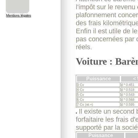
l'impôt sur le reven
plafonnement concern
Mentions légales
des frais kilométri
Enfin il est utile de 
pas concernées par ce
réels.
Voiture : Barè
Puissance
< 
3 Cv
d * 0.451
4 Cv
d * 0.518
5 Cv
d * 0.543
6 Cv
d * 0.568
7 Cv (et +)
d * 0.595
Il existe un second
forfaitaire les frais 
supporté par la soci
Puissance