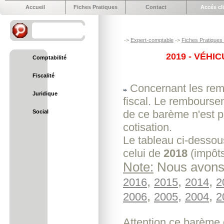
Accueil
Fiches Pratiques
Contact
Accés cl
->
Expert-comptable
->
Fiches Pratiques e
2019 - VÉHI
Comptabilité
Fiscalité
Concernant les remb
Juridique
fiscal. Le remboursem
de ce barème n'est p
Social
cotisation.
Le tableau ci-dessou
celui de
2018
(impôts
Note:
Nous avons 
,
,
,
2016
2015
2014
2
,
,
,
2006
2005
2004
2
Attention ce barème q