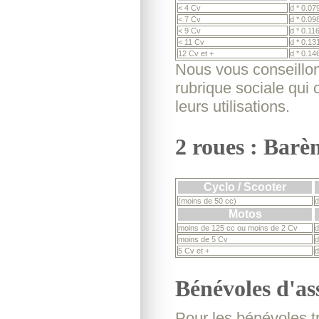
< 4 Cv
d * 0.07
< 7 Cv
d * 0.09
< 9 Cv
d * 0.11
< 11 Cv
d * 0.13
12 Cv et +
d * 0.14
Nous vous conseillon
rubrique sociale qui
leurs utilisations.
2 roues : Barè
Cyclo / Scooter
(moins de 50 cc)
d
Motos
moins de 125 cc ou moins de 2 Cv
d
moins de 5 Cv
d
5 Cv et +
d
Bénévoles d'as
Pour les bénévoles tr